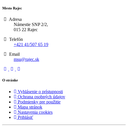
Mesto Rajec
Adresa
Námestie SNP 2/2,
015 22 Rajec
Telefón
+421 41/507 65 19
Email
msu@rajec.sk
O stránke
Vyhlásenie o prístupnosti
Ochrana osobných údajov
Podmienky pre použitie
Mapa stránok
Nastavenia cookies
Prihlásiť