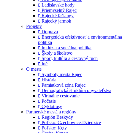
Ladislavské hody
Priemyselný Rajec
Rajecké fašiangy
Rajecký jarmok
Projekty
Doprava
Energetická efektívnosť a environmentálna
politika
Inklúzia a sociálna politika
Školy a školstvo
Šport, kultúra a cestovný ruch
Iné
O meste
Symboly mesta Rajec
História
Pamiatková zóna Rajec
Demografická štruktúra obyvateľstva
Virtuálne cestovanie
Počasie
Cyklotrasy
Partnerské mestá a regióny
Región Beskydy
Poľsko: Czechowice-Dziedzice
Poľsko: Kęty