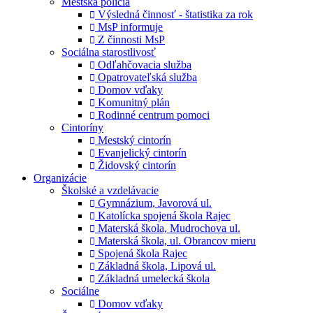
Mestská polícia
Výsledná činnosť - štatistika za rok
MsP informuje
Z činnosti MsP
Sociálna starostlivosť
Odľahčovacia služba
Opatrovateľská služba
Domov vďaky
Komunitný plán
Rodinné centrum pomoci
Cintoríny
Mestský cintorín
Evanjelický cintorín
Židovský cintorín
Organizácie
Školské a vzdelávacie
Gymnázium, Javorová ul.
Katolícka spojená škola Rajec
Materská škola, Mudrochova ul.
Materská škola, ul. Obrancov mieru
Spojená škola Rajec
Základná škola, Lipová ul.
Základná umelecká škola
Sociálne
Domov vďaky