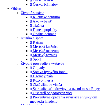
Česko: Krnov
Česko: Rýmařov
Občan
Životné situácie
Klientske centrum
Ako vybaviť
Tlačivá
Dane a poplatky
Civilná ochrana
Kultúra a šport
Rajčan
Mestská knižnica
Mestské múzeum
Mestský rozhlas
Šport
Životné prostredie a výstavba
Odpady
Správa bytového fondu
Územný plán
Rozvoj mesta
Zlaté žltnutie viniča
Starostlivosť o dreviny na území mesta Rajec
Čistiareň odpadových vôd
Preventívne opatrenia súvisiace s výskytom
medveďa hnedého