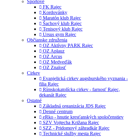
Športové
FK Rajec
Kordovánky
Maratón klub Rajec
Šachový klub Rajec
Tenisový klub Rajec
Ursus gym Rajec
Občianske združenia
OZ Aktívny PARK Rajec
OZ Aplauz
OZ Arcus
OZ Medveďák
OZ Znalosť
Cirkev
Evanjelická cirkev augsburského vyznania -
filia Rajec
Rímskokatolícka cirkev - farnosť Rajec,
dekanát Rajec
Ostatné
Základná organizácia JDS Rajec
Denné centrum
eRko - hnutie kresťanských spoločenstiev
SZV Vojtecha Križana Rajec
SZZ - Pridomový záhradkár Rajec
Technické služby mesta Rajec