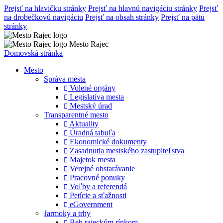
Prejsť na hlavičku stránky
Prejsť na hlavnú navigáciu stránky
Prejsť
na drobečkovú navigáciu
Prejsť na obsah stránky
Prejsť na pätu
stránky
Mesto Rajec
Domovská stránka
Mesto
Správa mesta
Volené orgány
Legislatíva mesta
Mestský úrad
Transparentné mesto
Aktuality
Úradná tabuľa
Ekonomické dokumenty
Zasadnutia mestského zastupiteľstva
Majetok mesta
Verejné obstarávanie
Pracovné ponuky
Voľby a referendá
Petície a sťažnosti
eGovernment
Jarmoky a trhy
Beh rajeckým rínkom