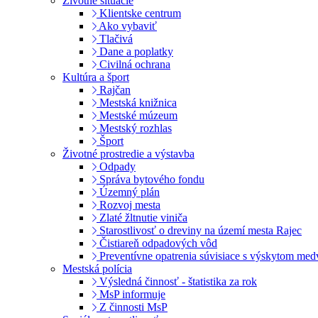
Životné situácie
Klientske centrum
Ako vybaviť
Tlačivá
Dane a poplatky
Civilná ochrana
Kultúra a šport
Rajčan
Mestská knižnica
Mestské múzeum
Mestský rozhlas
Šport
Životné prostredie a výstavba
Odpady
Správa bytového fondu
Územný plán
Rozvoj mesta
Zlaté žltnutie viniča
Starostlivosť o dreviny na území mesta Rajec
Čistiareň odpadových vôd
Preventívne opatrenia súvisiace s výskytom me
Mestská polícia
Výsledná činnosť - štatistika za rok
MsP informuje
Z činnosti MsP