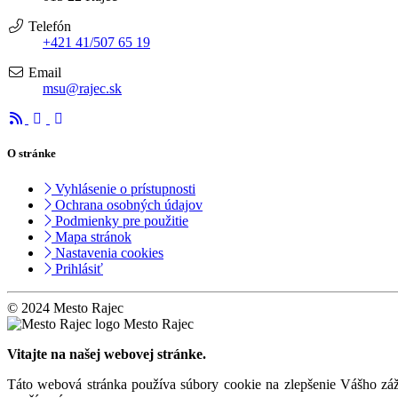
Telefón
+421 41/507 65 19
Email
msu@rajec.sk
O stránke
Vyhlásenie o prístupnosti
Ochrana osobných údajov
Podmienky pre použitie
Mapa stránok
Nastavenia cookies
Prihlásiť
© 2024 Mesto Rajec
Mesto Rajec
Vitajte na našej webovej stránke.
Táto webová stránka používa súbory cookie na zlepšenie Vášho záži