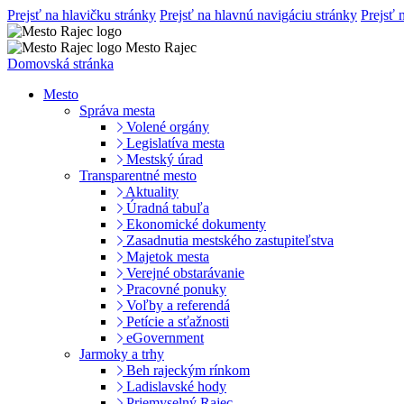
Prejsť na hlavičku stránky
Prejsť na hlavnú navigáciu stránky
Prejsť 
Mesto Rajec
Domovská stránka
Mesto
Správa mesta
Volené orgány
Legislatíva mesta
Mestský úrad
Transparentné mesto
Aktuality
Úradná tabuľa
Ekonomické dokumenty
Zasadnutia mestského zastupiteľstva
Majetok mesta
Verejné obstarávanie
Pracovné ponuky
Voľby a referendá
Petície a sťažnosti
eGovernment
Jarmoky a trhy
Beh rajeckým rínkom
Ladislavské hody
Priemyselný Rajec