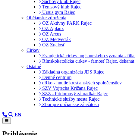
Šachový klub Rajec
Tenisový klub Rajec
Ursus gym Rajec
Občianske združenia
OZ Aktívny PARK Rajec
OZ Aplauz
OZ Arcus
OZ Medveďák
OZ Znalosť
Cirkev
Evanjelická cirkev augsburského vyznania - filia
Rímskokatolícka cirkev - farnosť Rajec, dekanát
Ostatné
Základná organizácia JDS Rajec
Denné centrum
eRko - hnutie kresťanských spoločenstiev
SZV Vojtecha Križana Rajec
SZZ - Pridomový záhradkár Rajec
Technické služby mesta Rajec
Zbor pre občianske záležitosti
EN
Prihlásenie