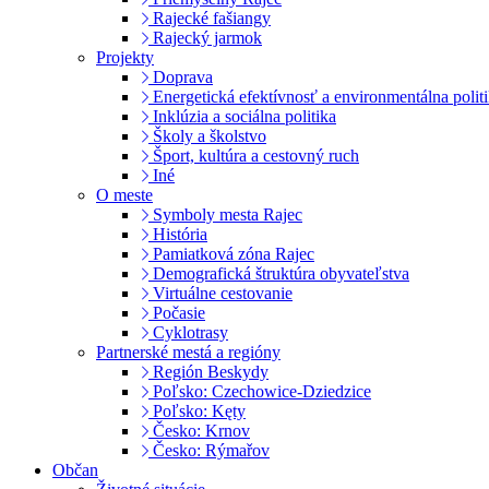
Rajecké fašiangy
Rajecký jarmok
Projekty
Doprava
Energetická efektívnosť a environmentálna polit
Inklúzia a sociálna politika
Školy a školstvo
Šport, kultúra a cestovný ruch
Iné
O meste
Symboly mesta Rajec
História
Pamiatková zóna Rajec
Demografická štruktúra obyvateľstva
Virtuálne cestovanie
Počasie
Cyklotrasy
Partnerské mestá a regióny
Región Beskydy
Poľsko: Czechowice-Dziedzice
Poľsko: Kęty
Česko: Krnov
Česko: Rýmařov
Občan