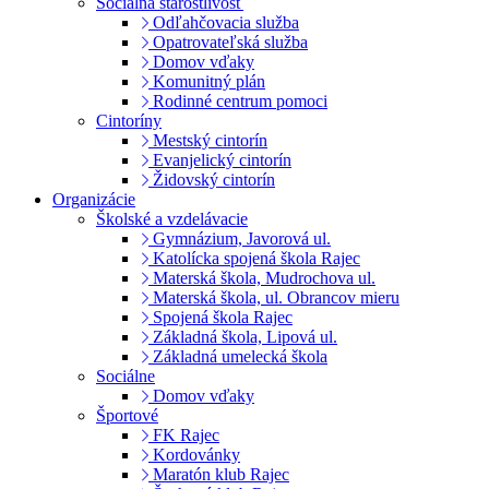
Sociálna starostlivosť
Odľahčovacia služba
Opatrovateľská služba
Domov vďaky
Komunitný plán
Rodinné centrum pomoci
Cintoríny
Mestský cintorín
Evanjelický cintorín
Židovský cintorín
Organizácie
Školské a vzdelávacie
Gymnázium, Javorová ul.
Katolícka spojená škola Rajec
Materská škola, Mudrochova ul.
Materská škola, ul. Obrancov mieru
Spojená škola Rajec
Základná škola, Lipová ul.
Základná umelecká škola
Sociálne
Domov vďaky
Športové
FK Rajec
Kordovánky
Maratón klub Rajec