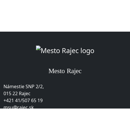
Úvodná str
Mesto Rajec
Mesto Rajec
ADRESA
Námestie SNP 2/2,
015 22 Rajec
TELEFÓN
+421 41/507 65 19
EMAIL
msu@rajec.sk
O stránke
Vyhlásenie o prístupnosti
Ochrana osobných údajov