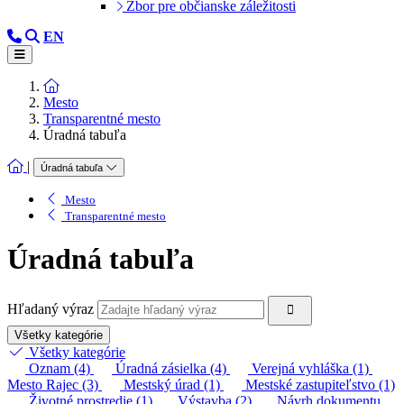
Zbor pre občianske záležitosti
EN
Mesto
Transparentné mesto
Úradná tabuľa
|
Úradná tabuľa
Mesto
Transparentné mesto
Úradná tabuľa
Hľadaný výraz
Všetky kategórie
Všetky kategórie
Oznam (4)
Úradná zásielka (4)
Verejná vyhláška (1)
Mesto Rajec (3)
Mestský úrad (1)
Mestské zastupiteľstvo (1)
Životné prostredie (1)
Výstavba (2)
Návrh dokumentu