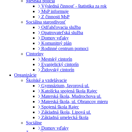
Mestská polícia
Výsledná činnosť - štatistika za rok
MsP informuje
Z činnosti MsP
Sociálna starostlivosť
Odľahčovacia služba
Opatrovateľská služba
Domov vďaky
Komunitný plán
Rodinné centrum pomoci
Cintoríny
Mestský cintorín
Evanjelický cintorín
Židovský cintorín
Organizácie
Školské a vzdelávacie
Gymnázium, Javorová ul.
Katolícka spojená škola Rajec
Materská škola, Mudrochova ul.
Materská škola, ul. Obrancov mieru
Spojená škola Rajec
Základná škola, Lipová ul.
Základná umelecká škola
Sociálne
Domov vďaky