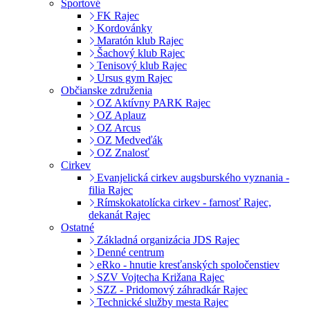
Športové
FK Rajec
Kordovánky
Maratón klub Rajec
Šachový klub Rajec
Tenisový klub Rajec
Ursus gym Rajec
Občianske združenia
OZ Aktívny PARK Rajec
OZ Aplauz
OZ Arcus
OZ Medveďák
OZ Znalosť
Cirkev
Evanjelická cirkev augsburského vyznania -
filia Rajec
Rímskokatolícka cirkev - farnosť Rajec,
dekanát Rajec
Ostatné
Základná organizácia JDS Rajec
Denné centrum
eRko - hnutie kresťanských spoločenstiev
SZV Vojtecha Križana Rajec
SZZ - Pridomový záhradkár Rajec
Technické služby mesta Rajec