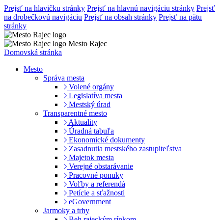
Prejsť na hlavičku stránky
Prejsť na hlavnú navigáciu stránky
Prejsť
na drobečkovú navigáciu
Prejsť na obsah stránky
Prejsť na pätu
stránky
Mesto Rajec
Domovská stránka
Mesto
Správa mesta
Volené orgány
Legislatíva mesta
Mestský úrad
Transparentné mesto
Aktuality
Úradná tabuľa
Ekonomické dokumenty
Zasadnutia mestského zastupiteľstva
Majetok mesta
Verejné obstarávanie
Pracovné ponuky
Voľby a referendá
Petície a sťažnosti
eGovernment
Jarmoky a trhy
Beh rajeckým rínkom