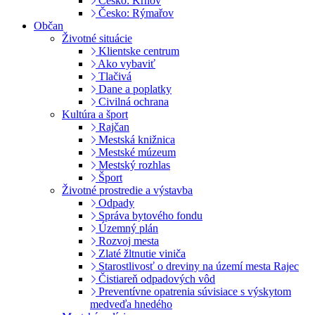
Česko: Krnov
Česko: Rýmařov
Občan
Životné situácie
Klientske centrum
Ako vybaviť
Tlačivá
Dane a poplatky
Civilná ochrana
Kultúra a šport
Rajčan
Mestská knižnica
Mestské múzeum
Mestský rozhlas
Šport
Životné prostredie a výstavba
Odpady
Správa bytového fondu
Územný plán
Rozvoj mesta
Zlaté žltnutie viniča
Starostlivosť o dreviny na území mesta Rajec
Čistiareň odpadových vôd
Preventívne opatrenia súvisiace s výskytom
medveďa hnedého