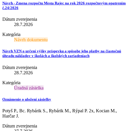
Návrh - Zmena rozpočtu Mesta Rajec na rok 2026 rozpočtovým opatrením
č.24/2026
Dátum zverejnenia
28.7.2026
Kategória
Návrh dokumentu
Návrh VZN o určení výšky príspevku a spôsobe jeho platby na čiastočnú
úhradu nákladov v školách a školských zariadeniach
Dátum zverejnenia
28.7.2026
Kategória
Úradná zásielka
Oznámenie o uložení zásielky
Potyš P., Bc. Rybárik S., Rybárik M., Rýpal P. 2x, Kocian M.,
Harčar J.
Dátum zverejnenia