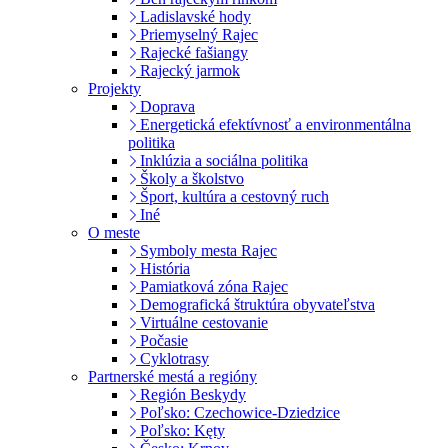
Ladislavské hody
Priemyselný Rajec
Rajecké fašiangy
Rajecký jarmok
Projekty
Doprava
Energetická efektívnosť a environmentálna
politika
Inklúzia a sociálna politika
Školy a školstvo
Šport, kultúra a cestovný ruch
Iné
O meste
Symboly mesta Rajec
História
Pamiatková zóna Rajec
Demografická štruktúra obyvateľstva
Virtuálne cestovanie
Počasie
Cyklotrasy
Partnerské mestá a regióny
Región Beskydy
Poľsko: Czechowice-Dziedzice
Poľsko: Kęty