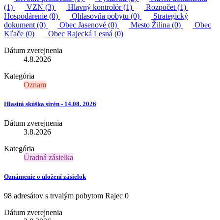
(1)
VZN (3)
Hlavný kontrolór (1)
Rozpočet (1)
Hospodárenie (0)
Ohlasovňa pobytu (0)
Strategický
dokument (0)
Obec Jasenové (0)
Mesto Žilina (0)
Obec
Kľače (0)
Obec Rajecká Lesná (0)
Dátum zverejnenia
4.8.2026
Kategória
Oznam
Hlasitá skúška sirén - 14.08. 2026
Dátum zverejnenia
3.8.2026
Kategória
Úradná zásielka
Oznámenie o uložení zásielok
98 adresátov s trvalým pobytom Rajec 0
Dátum zverejnenia