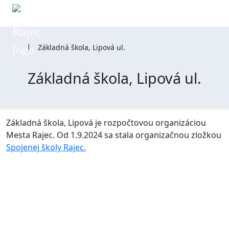
Prejsť na hlavičku stránky
Prejsť na hlavnú navigáciu stránky
Prejsť na drobečkovú navigáciu
Prejsť na obsah stránky
Prejsť na pätu stránky
EN
Domovská stránka
|
Základná škola, Lipová ul.
Základná škola, Lipová ul.
Základná škola, Lipová je rozpočtovou organizáciou
Mesta Rajec. Od 1.9.2024 sa stala organizačnou zložkou
Spojenej školy Rajec.