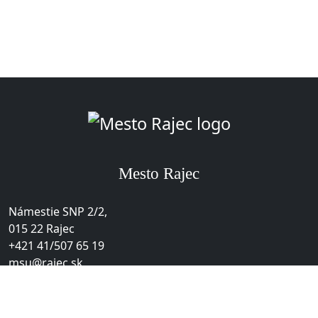
Úvodná str
Mesto Rajec
Mesto Rajec
ADRESA
Námestie SNP 2/2,
015 22 Rajec
TELEFÓN
+421 41/507 65 19
EMAIL
msu@rajec.sk
O stránke
Vyhlásenie o prístupnosti
Ochrana osobných údajov