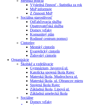
Mestská polícia
Výsledná činnosť - štatistika za rok
MsP informuje
Z činnosti MsP
Sociálna starostlivosť
Odľahčovacia služba
Opatrovateľská služba
Domov vďaky
Komunitný plán
Rodinné centrum pomoci
Cintoríny
Mestský cintorín
Evanjelický cintorín
Židovský cintorín
Organizácie
Školské a vzdelávacie
Gymnázium, Javorová ul.
Katolícka spojená škola Rajec
Materská škola, Mudrochova ul.
Materská škola, ul. Obrancov mieru
Spojená škola Rajec
Základná škola, Lipová ul.
Základná umelecká škola
Sociálne
Domov vďaky