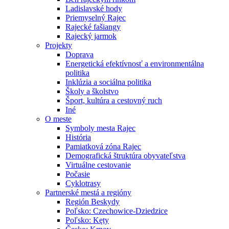
Ladislavské hody
Priemyselný Rajec
Rajecké fašiangy
Rajecký jarmok
Projekty
Doprava
Energetická efektívnosť a environmentálna
politika
Inklúzia a sociálna politika
Školy a školstvo
Šport, kultúra a cestovný ruch
Iné
O meste
Symboly mesta Rajec
História
Pamiatková zóna Rajec
Demografická štruktúra obyvateľstva
Virtuálne cestovanie
Počasie
Cyklotrasy
Partnerské mestá a regióny
Región Beskydy
Poľsko: Czechowice-Dziedzice
Poľsko: Kęty