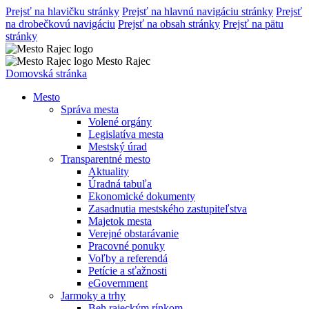
Prejsť na hlavičku stránky
Prejsť na hlavnú navigáciu stránky
Prejsť
na drobečkovú navigáciu
Prejsť na obsah stránky
Prejsť na pätu
stránky
Mesto Rajec
Domovská stránka
Mesto
Správa mesta
Volené orgány
Legislatíva mesta
Mestský úrad
Transparentné mesto
Aktuality
Úradná tabuľa
Ekonomické dokumenty
Zasadnutia mestského zastupiteľstva
Majetok mesta
Verejné obstarávanie
Pracovné ponuky
Voľby a referendá
Petície a sťažnosti
eGovernment
Jarmoky a trhy
Beh rajeckým rínkom