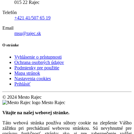
015 22 Rajec
Telefón
+421 41/507 65 19
Email
msu@rajec.sk
O stránke
Vyhlásenie o prístupnosti
Ochrana osobných údajov
Podmienky pre použitie
Mapa stránok
Nastavenia cookies
Prihlásiť
© 2024 Mesto Rajec
Mesto Rajec
Vitajte na našej webovej stránke.
Táto webová stránka používa súbory cookie na zlepšenie Vášho
zážitku pri prechádzaní webovou stránkou. Sú nevyhnutné pre
správnu funkčnosť stránky ako aj pre zabezpečenie vyššej