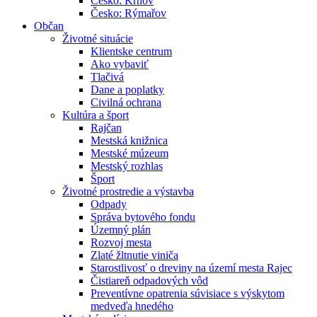
Česko: Krnov
Česko: Rýmařov
Občan
Životné situácie
Klientske centrum
Ako vybaviť
Tlačivá
Dane a poplatky
Civilná ochrana
Kultúra a šport
Rajčan
Mestská knižnica
Mestské múzeum
Mestský rozhlas
Šport
Životné prostredie a výstavba
Odpady
Správa bytového fondu
Územný plán
Rozvoj mesta
Zlaté žltnutie viniča
Starostlivosť o dreviny na území mesta Rajec
Čistiareň odpadových vôd
Preventívne opatrenia súvisiace s výskytom
medveďa hnedého