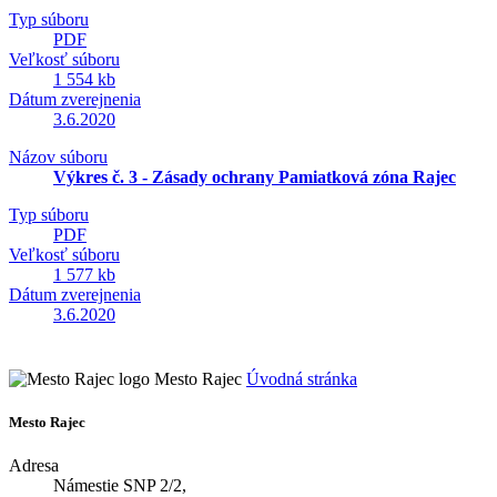
Typ súboru
PDF
Veľkosť súboru
1 554 kb
Dátum zverejnenia
3.6.2020
Názov súboru
Výkres č. 3 - Zásady ochrany Pamiatková zóna Rajec
Typ súboru
PDF
Veľkosť súboru
1 577 kb
Dátum zverejnenia
3.6.2020
Mesto Rajec
Úvodná stránka
Mesto Rajec
Adresa
Námestie SNP 2/2,