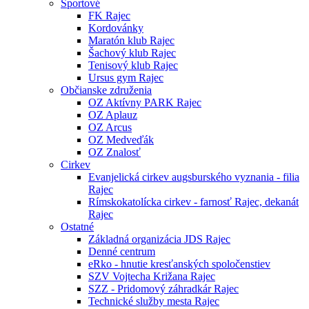
Športové
FK Rajec
Kordovánky
Maratón klub Rajec
Šachový klub Rajec
Tenisový klub Rajec
Ursus gym Rajec
Občianske združenia
OZ Aktívny PARK Rajec
OZ Aplauz
OZ Arcus
OZ Medveďák
OZ Znalosť
Cirkev
Evanjelická cirkev augsburského vyznania - filia
Rajec
Rímskokatolícka cirkev - farnosť Rajec, dekanát
Rajec
Ostatné
Základná organizácia JDS Rajec
Denné centrum
eRko - hnutie kresťanských spoločenstiev
SZV Vojtecha Križana Rajec
SZZ - Pridomový záhradkár Rajec
Technické služby mesta Rajec