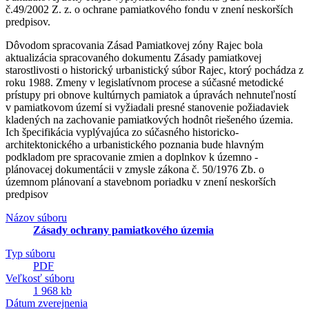
č.49/2002 Z. z. o ochrane pamiatkového fondu v znení neskorších
predpisov.
Dôvodom spracovania Zásad Pamiatkovej zóny Rajec bola
aktualizácia spracovaného dokumentu Zásady pamiatkovej
starostlivosti o historický urbanistický súbor Rajec, ktorý pochádza z
roku 1988. Zmeny v legislatívnom procese a súčasné metodické
prístupy pri obnove kultúrnych pamiatok a úpravách nehnuteľností
v pamiatkovom území si vyžiadali presné stanovenie požiadaviek
kladených na zachovanie pamiatkových hodnôt riešeného územia.
Ich špecifikácia vyplývajúca zo súčasného historicko-
architektonického a urbanistického poznania bude hlavným
podkladom pre spracovanie zmien a doplnkov k územno -
plánovacej dokumentácii v zmysle zákona č. 50/1976 Zb. o
územnom plánovaní a stavebnom poriadku v znení neskorších
predpisov
Názov súboru
Zásady ochrany pamiatkového územia
Typ súboru
PDF
Veľkosť súboru
1 968 kb
Dátum zverejnenia