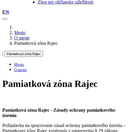
Zbor pre občianske záležitosti
EN
Mesto
O meste
Pamiatková zóna Rajec
|
Pamiatková zóna Rajec
Mesto
O meste
Pamiatková zóna Rajec
Pamiatková zóna Rajec - Zásady ochrany pamiatkového
územia
Požiadavka na spracovanie zásad ochrany pamiatkového územia –
Pamiatkovej zóny Rajec vyplynula z ustanovenia § 29 zákona