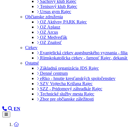
Šachový klub Rajec
Tenisový klub Rajec
Ursus gym Rajec
Občianske združenia
OZ Aktívny PARK Rajec
OZ Aplauz
OZ Arcus
OZ Medveďák
OZ Znalosť
Cirkev
Evanjelická cirkev augsburského vyznania - filia
Rímskokatolícka cirkev - farnosť Rajec, dekanát
Ostatné
Základná organizácia JDS Rajec
Denné centrum
eRko - hnutie kresťanských spoločenstiev
SZV Vojtecha Križana Rajec
SZZ - Pridomový záhradkár Rajec
Technické služby mesta Rajec
Zbor pre občianske záležitosti
EN