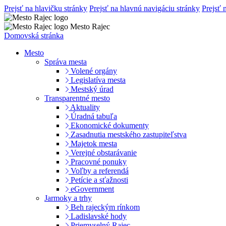
Prejsť na hlavičku stránky
Prejsť na hlavnú navigáciu stránky
Prejsť 
Mesto Rajec
Domovská stránka
Mesto
Správa mesta
Volené orgány
Legislatíva mesta
Mestský úrad
Transparentné mesto
Aktuality
Úradná tabuľa
Ekonomické dokumenty
Zasadnutia mestského zastupiteľstva
Majetok mesta
Verejné obstarávanie
Pracovné ponuky
Voľby a referendá
Petície a sťažnosti
eGovernment
Jarmoky a trhy
Beh rajeckým rínkom
Ladislavské hody
Priemyselný Rajec