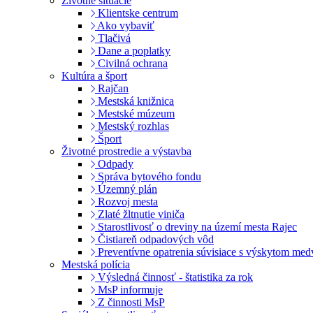
Životné situácie
Klientske centrum
Ako vybaviť
Tlačivá
Dane a poplatky
Civilná ochrana
Kultúra a šport
Rajčan
Mestská knižnica
Mestské múzeum
Mestský rozhlas
Šport
Životné prostredie a výstavba
Odpady
Správa bytového fondu
Územný plán
Rozvoj mesta
Zlaté žltnutie viniča
Starostlivosť o dreviny na území mesta Rajec
Čistiareň odpadových vôd
Preventívne opatrenia súvisiace s výskytom me
Mestská polícia
Výsledná činnosť - štatistika za rok
MsP informuje
Z činnosti MsP