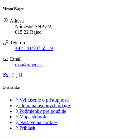
Mesto Rajec
Adresa
Námestie SNP 2/2,
015 22 Rajec
Telefón
+421 41/507 65 19
Email
msu@rajec.sk
O stránke
Vyhlásenie o prístupnosti
Ochrana osobných údajov
Podmienky pre použitie
Mapa stránok
Nastavenia cookies
Prihlásiť