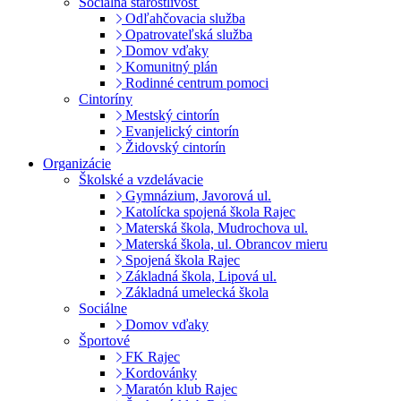
Sociálna starostlivosť
Odľahčovacia služba
Opatrovateľská služba
Domov vďaky
Komunitný plán
Rodinné centrum pomoci
Cintoríny
Mestský cintorín
Evanjelický cintorín
Židovský cintorín
Organizácie
Školské a vzdelávacie
Gymnázium, Javorová ul.
Katolícka spojená škola Rajec
Materská škola, Mudrochova ul.
Materská škola, ul. Obrancov mieru
Spojená škola Rajec
Základná škola, Lipová ul.
Základná umelecká škola
Sociálne
Domov vďaky
Športové
FK Rajec
Kordovánky
Maratón klub Rajec