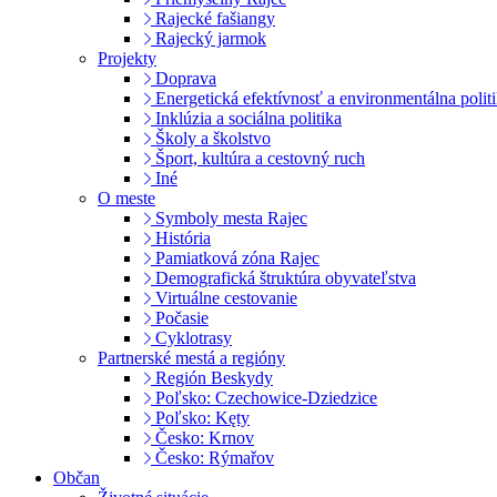
Rajecké fašiangy
Rajecký jarmok
Projekty
Doprava
Energetická efektívnosť a environmentálna polit
Inklúzia a sociálna politika
Školy a školstvo
Šport, kultúra a cestovný ruch
Iné
O meste
Symboly mesta Rajec
História
Pamiatková zóna Rajec
Demografická štruktúra obyvateľstva
Virtuálne cestovanie
Počasie
Cyklotrasy
Partnerské mestá a regióny
Región Beskydy
Poľsko: Czechowice-Dziedzice
Poľsko: Kęty
Česko: Krnov
Česko: Rýmařov
Občan