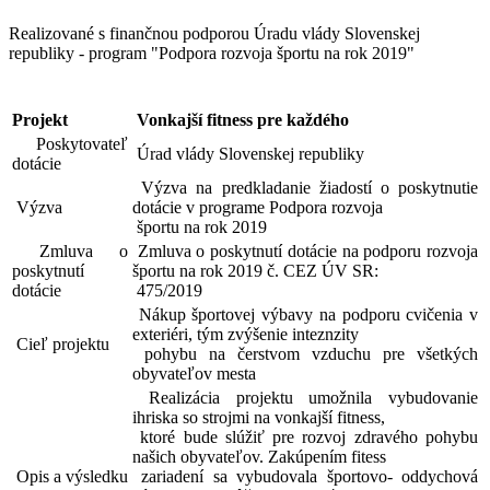
Realizované s finančnou podporou Úradu vlády Slovenskej
republiky - program "Podpora rozvoja športu na rok 2019"
Projekt
Vonkajší fitness pre každého
Poskytovateľ
Úrad vlády Slovenskej republiky
dotácie
Výzva na predkladanie žiadostí o poskytnutie
Výzva
dotácie v programe Podpora rozvoja
športu na rok 2019
Zmluva o
Zmluva o poskytnutí dotácie na podporu rozvoja
poskytnutí
športu na rok 2019 č. CEZ ÚV SR:
dotácie
475/2019
Nákup športovej výbavy na podporu cvičenia v
exteriéri, tým zvýšenie inteznzity
Cieľ projektu
pohybu na čerstvom vzduchu pre všetkých
obyvateľov mesta
Realizácia projektu umožnila vybudovanie
ihriska so strojmi na vonkajší fitness,
ktoré bude slúžiť pre rozvoj zdravého pohybu
našich obyvateľov. Zakúpením fitess
Opis a výsledku
zariadení sa vybudovala športovo- oddychová