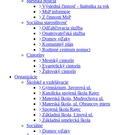
Mestská polícia
Výsledná činnosť - štatistika za rok
MsP informuje
Z činnosti MsP
Sociálna starostlivosť
Odľahčovacia služba
Opatrovateľská služba
Domov vďaky
Komunitný plán
Rodinné centrum pomoci
Cintoríny
Mestský cintorín
Evanjelický cintorín
Židovský cintorín
Organizácie
Školské a vzdelávacie
Gymnázium, Javorová ul.
Katolícka spojená škola Rajec
Materská škola, Mudrochova ul.
Materská škola, ul. Obrancov mieru
Spojená škola Rajec
Základná škola, Lipová ul.
Základná umelecká škola
Sociálne
Domov vďaky