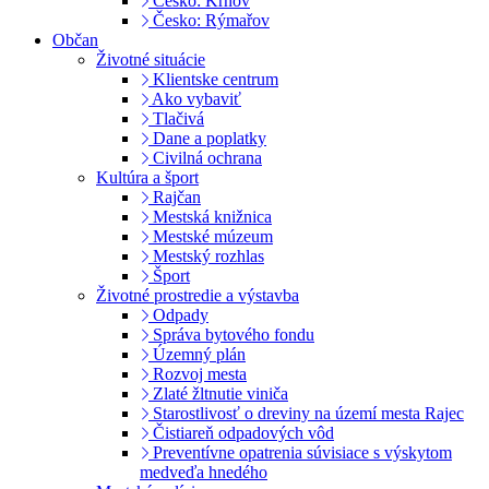
Česko: Krnov
Česko: Rýmařov
Občan
Životné situácie
Klientske centrum
Ako vybaviť
Tlačivá
Dane a poplatky
Civilná ochrana
Kultúra a šport
Rajčan
Mestská knižnica
Mestské múzeum
Mestský rozhlas
Šport
Životné prostredie a výstavba
Odpady
Správa bytového fondu
Územný plán
Rozvoj mesta
Zlaté žltnutie viniča
Starostlivosť o dreviny na území mesta Rajec
Čistiareň odpadových vôd
Preventívne opatrenia súvisiace s výskytom
medveďa hnedého