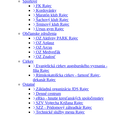
Športové
FK Rajec
Kordovánky
Maratón klub Rajec
Šachový klub Rajec
Tenisový klub Rajec
Ursus gym Rajec
Občianske združenia
OZ Aktívny PARK Rajec
OZ Aplauz
OZ Arcus
OZ Medveďák
OZ Znalosť
Cirkev
Evanjelická cirkev augsburského vyznania -
filia Rajec
Rímskokatolícka cirkev - farnosť Rajec,
dekanát Rajec
Ostatné
Základná organizácia JDS Rajec
Denné centrum
eRko - hnutie kresťanských spoločenstiev
SZV Vojtecha Križana Rajec
SZZ - Pridomový záhradkár Rajec
Technické služby mesta Rajec