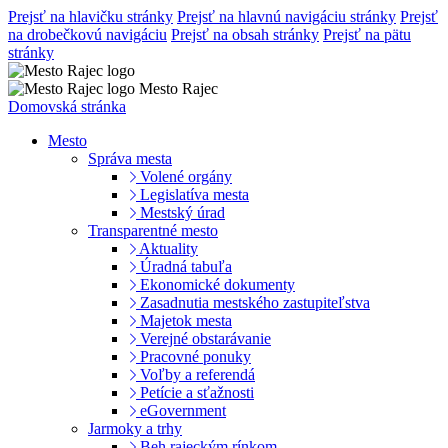
Prejsť na hlavičku stránky
Prejsť na hlavnú navigáciu stránky
Prejsť
na drobečkovú navigáciu
Prejsť na obsah stránky
Prejsť na pätu
stránky
Mesto Rajec
Domovská stránka
Mesto
Správa mesta
Volené orgány
Legislatíva mesta
Mestský úrad
Transparentné mesto
Aktuality
Úradná tabuľa
Ekonomické dokumenty
Zasadnutia mestského zastupiteľstva
Majetok mesta
Verejné obstarávanie
Pracovné ponuky
Voľby a referendá
Petície a sťažnosti
eGovernment
Jarmoky a trhy
Beh rajeckým rínkom