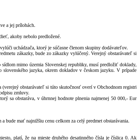
 a jej prílohách.
dieť, akoby nebolo predložené.
vylúči uchádzača, ktorý je súčasne členom skupiny dodávateľov.
edmetu zákazky, bude zo zákazky vylúčený. Verejný obstarávateľ si
 sídlom mimo územia Slovenskej republiky, musí predložiť doklady,
o slovenského jazyka, okrem dokladov v českom jazyku. V prípade
(verejný obstarávateľ si túto skutočnosť overí v Obchodnom registri
podpisu zmluvy.
orý sa obstaráva, v úhrnnej hodnote plnenia najmenej 50 000,- Eur
 a bude mať najnižšiu cenu celkom za celý predmet obstarávania.
to, platí, že na mieste druhého desatinného čísla je číslica 0. Ak