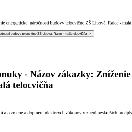
e energetickej náročnosti budovy telocvične ZŠ Lipová, Rajec - malá 
čnosti budovy telocvične ZŠ Lipová, Rajec - malá telocvičňa
onuky - Názov zákazky: Zníženie
alá telocvičňa
ní a o zmene a doplnení niektorých zákonov v znení neskorších predpi