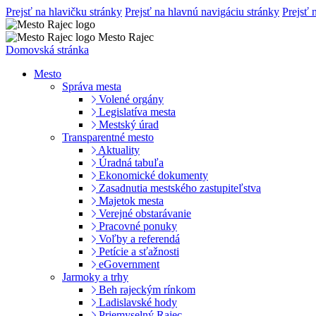
Prejsť na hlavičku stránky
Prejsť na hlavnú navigáciu stránky
Prejsť 
Mesto Rajec
Domovská stránka
Mesto
Správa mesta
Volené orgány
Legislatíva mesta
Mestský úrad
Transparentné mesto
Aktuality
Úradná tabuľa
Ekonomické dokumenty
Zasadnutia mestského zastupiteľstva
Majetok mesta
Verejné obstarávanie
Pracovné ponuky
Voľby a referendá
Petície a sťažnosti
eGovernment
Jarmoky a trhy
Beh rajeckým rínkom
Ladislavské hody
Priemyselný Rajec