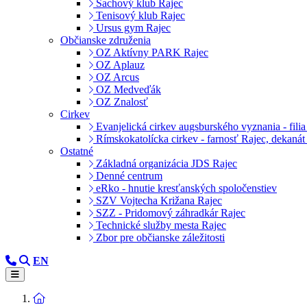
Šachový klub Rajec
Tenisový klub Rajec
Ursus gym Rajec
Občianske združenia
OZ Aktívny PARK Rajec
OZ Aplauz
OZ Arcus
OZ Medveďák
OZ Znalosť
Cirkev
Evanjelická cirkev augsburského vyznania - filia
Rímskokatolícka cirkev - farnosť Rajec, dekanát
Ostatné
Základná organizácia JDS Rajec
Denné centrum
eRko - hnutie kresťanských spoločenstiev
SZV Vojtecha Križana Rajec
SZZ - Pridomový záhradkár Rajec
Technické služby mesta Rajec
Zbor pre občianske záležitosti
EN