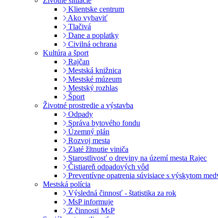
Životné situácie
Klientske centrum
Ako vybaviť
Tlačivá
Dane a poplatky
Civilná ochrana
Kultúra a šport
Rajčan
Mestská knižnica
Mestské múzeum
Mestský rozhlas
Šport
Životné prostredie a výstavba
Odpady
Správa bytového fondu
Územný plán
Rozvoj mesta
Zlaté žltnutie viniča
Starostlivosť o dreviny na území mesta Rajec
Čistiareň odpadových vôd
Preventívne opatrenia súvisiace s výskytom me
Mestská polícia
Výsledná činnosť - štatistika za rok
MsP informuje
Z činnosti MsP