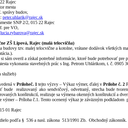
 Rajec
 mesta
. správy budov,
:
peter.uhlarik@rajec.sk
SNP 2/2, 015 22 Rajec
pre VO,
:
lucia.rybarova@rajec.sk
ične ZŠ Lipová, Rajec
(malá telocvičňa)
 budovy tzv. malej telocvične a kotolne, vrátane dodávok všetkých mat
ácia.).
y si sám overil a získal potrebné informácie, ktoré bude potrebovať pr
sta vykonania stavebných prác s Ing. Petrom Uhlárikom, t. č. 0905 3
 služieb)
uvedená v
Prílohe
č. 1
tejto výzvy – Výkaz výmer, ďalej v
Prílohe č. 2
P
ášť bude realizovaný ako sendvičový, odvetraný, strecha bude tv
ovaných konštrukcií, realizuje sa výmena okenných konštrukcií a dver
aze výmer – Príloha č.1. Tento ocenený výkaz je záväzným podkladom
015 01 Rajec
 dielo podľa § 536 a nasl. zákona 513/1991 Zb. Obchodný zákonník. 