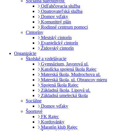
Sociálna starostlivosť
Odľahčovacia služba
Opatrovateľská služba
Domov vďaky
Komunitný plán
Rodinné centrum pomoci
Cintoríny
Mestský cintorín
Evanjelický cintorín
Židovský cintorín
Organizácie
Školské a vzdelávacie
Gymnázium, Javorová ul.
Katolícka spojená škola Rajec
Materská škola, Mudrochova ul.
Materská škola, ul. Obrancov mieru
Spojená škola Rajec
Základná škola, Lipová ul.
Základná umelecká škola
Sociálne
Domov vďaky
Športové
FK Rajec
Kordovánky
Maratón klub Rajec