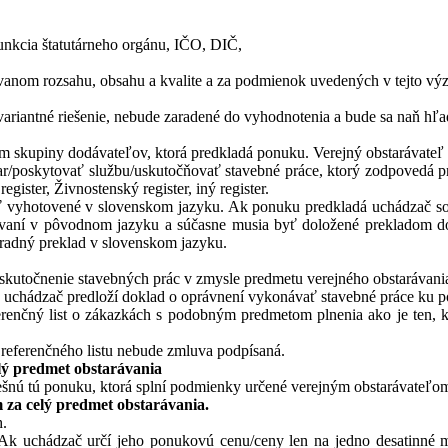
cia štatutárneho orgánu, IČO, DIČ,
nom rozsahu, obsahu a kvalite a za podmienok uvedených v tejto výzve
variantné riešenie, nebude zaradené do vyhodnotenia a bude sa naň hľa
skupiny dodávateľov, ktorá predkladá ponuku. Verejný obstarávateľ 
r/poskytovať službu/uskutočňovať stavebné práce, ktorý zodpovedá pr
gister, Živnostenský register, iný register.
ť vyhotovené v slovenskom jazyku. Ak ponuku predkladá uchádzač so
rávaní v pôvodnom jazyku a súčasne musia byť doložené prekladom d
úradný preklad v slovenskom jazyku.
utočnenie stavebných prác v zmysle predmetu verejného obstarávania 
 uchádzač predloží doklad o oprávnení vykonávať stavebné práce ku 
enčný list o zákazkách s podobným predmetom plnenia ako je ten, kt
 referenčného listu nebude zmluva podpísaná.
elý predmet obstarávania
šnú tú ponuku, ktorá splní podmienky určené verejným obstarávateľom
 za celý predmet obstarávania.
.
Ak uchádzač určí jeho ponukovú cenu/ceny len na jedno desatinné mies