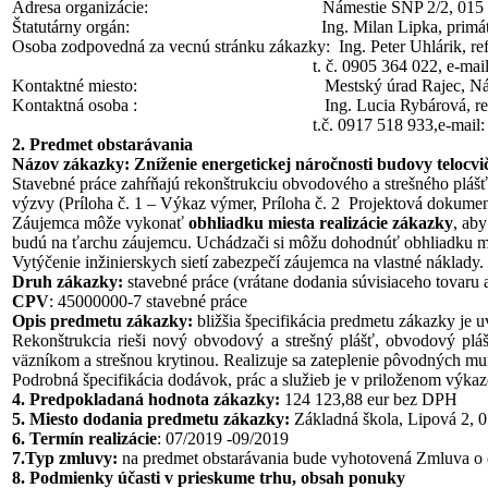
Adresa organizácie: Námestie SNP 2/2, 015 22
Štatutárny orgán: Ing. Milan Lipka, primátor
Osoba zodpovedná za vecnú stránku zákazky: Ing. Peter Uhlárik, ref
t. č. 0905 364 022, e-mail
Kontaktné miesto: Mestský úrad Rajec, Námestie 
Kontaktná osoba : Ing. Lucia Rybárová, ref. 
t.č. 0917 518 933,e-mail
2. Predmet obstarávania
Názov zákazky: Zníženie energetickej náročnosti budovy telocv
Stavebné práce zahŕňajú rekonštrukciu obvodového a strešného plášťa
výzvy (Príloha č. 1 – Výkaz výmer, Príloha č. 2 Projektová dokument
Záujemca môže vykonať
obhliadku miesta realizácie zákazky
, ab
budú na ťarchu záujemcu. Uchádzači si môžu dohodnúť obhliadku mie
Vytýčenie inžinierskych sietí zabezpečí záujemca na vlastné náklady.
Druh zákazky:
stavebné práce (vrátane dodania súvisiaceho tovaru a
CPV
: 45000000-7 stavebné práce
Opis predmetu zákazky:
bližšia špecifikácia predmetu zákazky je 
Rekonštrukcia rieši nový obvodový a strešný plášť, obvodový pl
väzníkom a strešnou krytinou. Realizuje sa zateplenie pôvodných mur
Podrobná špecifikácia dodávok, prác a služieb je v priloženom výk
4. Predpokladaná hodnota zákazky:
124 123,88 eur bez DPH
5. Miesto dodania predmetu zákazky:
Základná škola, Lipová 2, 
6. Termín realizácie
: 07/2019 -09/2019
7.
Typ zmluvy:
na predmet obstarávania bude vyhotovená Zmluva o
8. Podmienky účasti v prieskume trhu, obsah ponuky