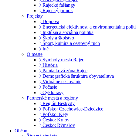
Rajecké fašiangy
Rajecký jarmok
Projekty
Doprava
Energetická efektívnosť a environmentálna polit
Inklúzia a sociálna politika
Školy a školstvo
Šport, kultúra a cestovný ruch
Iné
O meste
Symboly mesta Rajec
História
Pamiatková zóna Rajec
Demografická štruktúra obyvateľstva
Virtuálne cestovanie
Počasie
Cyklotrasy
Partnerské mestá a regióny
Región Beskydy
Poľsko: Czechowice-Dziedzice
Poľsko: Kęty
Česko: Krnov
Česko: Rýmařov
Občan