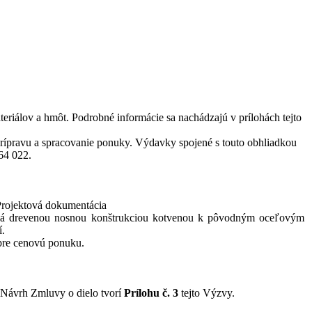
eriálov a hmôt. Podrobné informácie sa nachádzajú v prílohách tejto
e prípravu a spracovanie ponuky. Výdavky spojené s touto obhliadkou
64 022.
rojektová dokumentácia
orená drevenou nosnou konštrukciou kotvenou k pôvodným oceľovým
í.
 pre cenovú ponuku.
Návrh Zmluvy o dielo tvorí
Prílohu č. 3
tejto Výzvy.