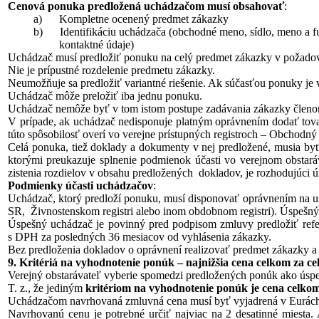
Cenová ponuka predložená uchádzačom musí obsahovať
:
a) Kompletne ocenený predmet zákazky
b) Identifikáciu uchádzača (obchodné meno, sídlo, meno a funk
kontaktné údaje)
Uchádzač musí predložiť ponuku na celý predmet zákazky v požadova
Nie je prípustné rozdelenie predmetu zákazky.
Neumožňuje sa predložiť variantné riešenie. Ak súčasťou ponuky je 
Uchádzač môže preložiť iba jednu ponuku.
Uchádzač nemôže byť v tom istom postupe zadávania zákazky členom 
V prípade, ak uchádzač nedisponuje platným oprávnením dodať tova
túto spôsobilosť overí vo verejne prístupných registroch – Obchodný re
Celá ponuka, tiež doklady a dokumenty v nej predložené, musia by
ktorými preukazuje splnenie podmienok účasti vo verejnom obsta
zistenia rozdielov v obsahu predložených dokladov, je rozhodujúci 
Podmienky účasti uchádzačov
:
Uchádzač, ktorý predloží ponuku, musí disponovať oprávnením na usk
SR, Živnostenskom registri alebo inom obdobnom registri). Úspešný
Úspešný uchádzač je povinný pred podpisom zmluvy predložiť refer
s DPH za posledných 36 mesiacov od vyhlásenia zákazky.
Bez predloženia dokladov o oprávnení realizovať predmet zákazky a
9. Kritériá na vyhodnotenie ponúk – najnižšia cena celkom za c
Verejný obstarávateľ vyberie spomedzi predložených ponúk ako úspe
T. z., že jediným
kritériom na vyhodnotenie ponúk je cena celkom
Uchádzačom navrhovaná zmluvná cena musí byť vyjadrená v Eurách
Navrhovanú cenu je potrebné určiť najviac na 2 desatinné miesta. 