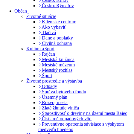
Česko: Krnov
Česko: Rýmařov
Občan
Životné situácie
Klientske centrum
Ako vybaviť
Tlačivá
Dane a poplatky
Civilná ochrana
Kultúra a šport
Rajčan
Mestská knižnica
Mestské múzeum
Mestský rozhlas
Šport
Životné prostredie a výstavba
Odpady
Správa bytového fondu
Územný plán
Rozvoj mesta
Zlaté žltnutie viniča
Starostlivosť o dreviny na území mesta Rajec
Čistiareň odpadových vôd
Preventívne opatrenia súvisiace s výskytom
medveďa hnedého