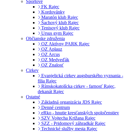
Športové
FK Rajec
Kordovánky
Maratón klub Rajec
Šachový klub Rajec
Tenisový klub Rajec
Ursus gym Rajec
Občianske združenia
OZ Aktívny PARK Rajec
OZ Aplauz
OZ Arcus
OZ Medveďák
OZ Znalosť
Cirkev
Evanjelická cirkev augsburského vyznania -
filia Rajec
Rímskokatolícka cirkev - farnosť Rajec,
dekanát Rajec
Ostatné
Základná organizácia JDS Rajec
Denné centrum
eRko - hnutie kresťanských spoločenstiev
SZV Vojtecha Križana Rajec
SZZ - Pridomový záhradkár Rajec
Technické služby mesta Rajec