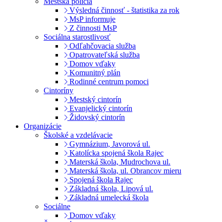
Mestská polícia
Výsledná činnosť - štatistika za rok
MsP informuje
Z činnosti MsP
Sociálna starostlivosť
Odľahčovacia služba
Opatrovateľská služba
Domov vďaky
Komunitný plán
Rodinné centrum pomoci
Cintoríny
Mestský cintorín
Evanjelický cintorín
Židovský cintorín
Organizácie
Školské a vzdelávacie
Gymnázium, Javorová ul.
Katolícka spojená škola Rajec
Materská škola, Mudrochova ul.
Materská škola, ul. Obrancov mieru
Spojená škola Rajec
Základná škola, Lipová ul.
Základná umelecká škola
Sociálne
Domov vďaky