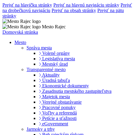
Prejsť na hlavičku stránky
Prejsť na hlavnú navigáciu stránky
Prejsť
na drobečkovú navigáciu
Prejsť na obsah stránky
Prejsť na pätu
stránky
Mesto Rajec
Domovská stránka
Mesto
Správa mesta
Volené orgány
Legislatíva mesta
Mestský úrad
Transparentné mesto
Aktuality
Úradná tabuľa
Ekonomické dokumenty
Zasadnutia mestského zastupiteľstva
Majetok mesta
Verejné obstarávanie
Pracovné ponuky
Voľby a referendá
Petície a sťažnosti
eGovernment
Jarmoky a trhy
Beh rajeckým rínkom