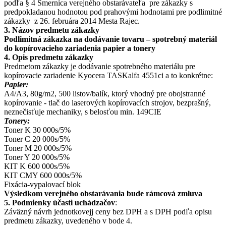
podľa § 4 Smernica verejného obstarávateľa pre zákazky s
predpokladanou hodnotou pod prahovými hodnotami pre podlimitné
zákazky z 26. februára 2014 Mesta Rajec.
3. Názov predmetu zákazky
Podlimitná zákazka na dodávanie tovaru – spotrebný materiál
do kopírovacieho zariadenia papier a tonery
4. Opis predmetu zákazky
Predmetom zákazky je dodávanie spotrebného materiálu pre
kopírovacie zariadenie Kyocera
TASKalfa
4551ci a to konkrétne:
Papier:
A4/A3, 80g/m2, 500 listov/balík, ktorý vhodný pre obojstranné
kopírovanie - tlač do laserových kopírovacích strojov, bezprašný,
neznečisťuje mechaniky, s belosťou min. 149CIE
Tonery:
Toner K 30 000s/5%
Toner C 20 000s/5%
Toner M 20 000s/5%
Toner Y 20 000s/5%
KIT K 600 000s/5%
KIT CMY 600 000s/5%
Fixácia-vypalovací blok
Výsledkom verejného obstarávania bude rámcová zmluva
5. Podmienky účasti uchádzačov
:
Záväzný návrh jednotkovejj ceny bez DPH a s DPH podľa opisu
predmetu zákazky, uvedeného v bode 4.