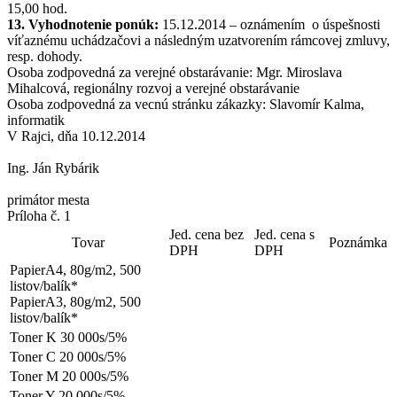
15,00 hod.
13. Vyhodnotenie ponúk:
15.12.2014 – oznámením o úspešnosti
víťaznému uchádzačovi a následným uzatvorením rámcovej zmluvy,
resp. dohody.
Osoba zodpovedná za verejné obstarávanie: Mgr. Miroslava
Mihalcová, regionálny rozvoj a verejné obstarávanie
Osoba zodpovedná za vecnú stránku zákazky: Slavomír Kalma,
informatik
V Rajci, dňa 10.12.2014
Ing. Ján Rybárik
primátor mesta
Príloha č. 1
Jed. cena bez
Jed. cena s
Tovar
Poznámka
DPH
DPH
PapierA4, 80g/m2, 500
listov/balík*
PapierA3, 80g/m2, 500
listov/balík*
Toner K 30 000s/5%
Toner C 20 000s/5%
Toner M 20 000s/5%
Toner Y 20 000s/5%