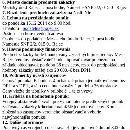
6. Miesto dodania predmetu zákazky
Mestský úrad Rajec, 1. poschodie, Námestie SNP 2/2, 015 01 Rajec
7. Rozdelenie predmetu zákazky na časti
Nie
8. Lehota na predkladanie ponúk
:
do pondelka 15.12.2014 do 9,00 hod.
Emailom -
podatelna@rajec.sk
Poštou – na hore uvedenú adresu
Osobne – do podateľne Mestského úradu Rajec, 1. poschodie,
Námestie SNP 2/2, 015 01 Rajec
9. Hlavné podmienky financovania
Predmet zákazky bude financovaný z vlastných prostriedkov Mesta
Rajec. Verejný obstarávateľ bude kupovať tovar priebežne na
základe objednávok po dobu 36 mesiacov, resp. do predpokladanej
hodnoty zákazky nižšej ako 20 000,-€ bez DPH.
10. Podmienky účasti záujemcov
Cenová ponuka. K bodu č. 4 uchádzač priradí jednotkovú cenu bez
DPH a s DPH, a táto cena bude záväzná po dobu 36 mesiacov.
Ceny vložte do tabuľky v prílohe č. 1 tejto výzvy.
11. Kritériá na hodnotenie ponúk
:
Verejný obstarávateľ zvolil pre vyhodnotenie predložených ponúk
zadávanej zákazky kritérium: najnižšie jednotkové ceny. Komisia
zložená zo zástupcov verejného obstarávateľa vyberie
najvýhodnejšiu ponuku.
12. Ďalšie informácie
Pracovný čas verejného obstarávateľa je v pracovné dni od 8,00 do