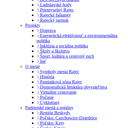
Ladislavské hody
Priemyselný Rajec
Rajecké fašiangy
Rajecký jarmok
Projekty
Doprava
Energetická efektívnosť a environmentálna
politika
Inklúzia a sociálna politika
Školy a školstvo
Šport, kultúra a cestovný ruch
Iné
O meste
Symboly mesta Rajec
História
Pamiatková zóna Rajec
Demografická štruktúra obyvateľstva
Virtuálne cestovanie
Počasie
Cyklotrasy
Partnerské mestá a regióny
Región Beskydy
Poľsko: Czechowice-Dziedzice
Poľsko: Kęty