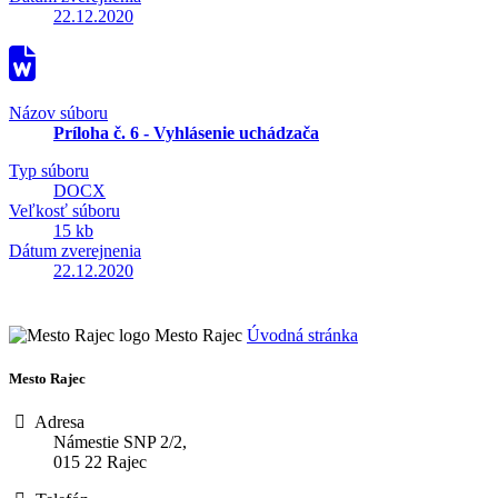
22.12.2020
Názov súboru
Príloha č. 6 - Vyhlásenie uchádzača
Typ súboru
DOCX
Veľkosť súboru
15 kb
Dátum zverejnenia
22.12.2020
Mesto Rajec
Úvodná stránka
Mesto Rajec
Adresa
Námestie SNP 2/2,
015 22 Rajec