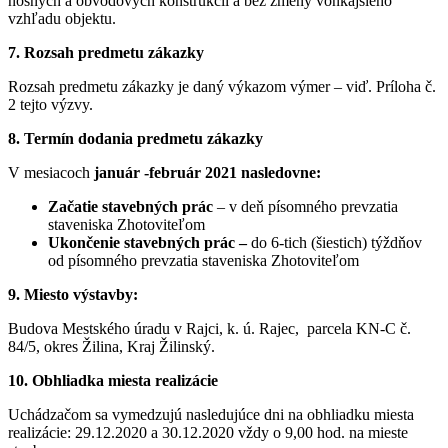
nosných a obvodových konštrukcií a bez zmeny vonkajšieho
vzhľadu objektu.
7.
Rozsah predmetu zákazky
Rozsah predmetu zákazky je daný výkazom výmer – viď. Príloha č.
2 tejto výzvy.
8.
Termín dodania predmetu zákazky
V mesiacoch
január -február 2021 nasledovne:
Začatie stavebných prác
– v deň písomného prevzatia
staveniska Zhotoviteľom
Ukončenie stavebných prác –
do 6-tich (šiestich) týždňov
od písomného prevzatia staveniska Zhotoviteľom
9.
Miesto výstavby:
Budova Mestského úradu v Rajci, k. ú. Rajec, parcela KN-C č.
84/5, okres Žilina, Kraj Žilinský.
10.
Obhliadka miesta realizácie
Uchádzačom sa vymedzujú nasledujúce dni na obhliadku miesta
realizácie: 29.12.2020 a 30.12.2020 vždy o 9,00 hod. na mieste