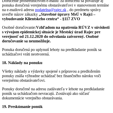
Doručenie prostredníctvom e-mailu: za doručenú sa považuje aj
ponuka doručená verejnému obstarávateľovi v stanovenom termíne
na e-mailovú adresu
podatelna@rajec.sk
, do predmetu správy
uveďte názov zákazky
„Stavebné úpravy MsÚ v Rajci –
vybudovanie Klientskeho centra“ - §117 ZVO
Osobné doručovanie:
Vzhľadom na opatrenia RÚVZ v súvislosti
s vývojom epidemickej situácie je Mestský úrad Rajec pre
verejnosť od 21.12.2020 do odvolania zatvorený. Osobné
doručovanie sa neumožňuje.
Ponuka doručená po uplynutí lehoty na predkladanie ponúk sa
uchádzačovi vráti neotvorená.
18.
Náklady
na ponuku
Všetky náklady a výdavky spojené s prípravou a predložením
ponuky znáša výhradne uchádzač bez finančného nároku voči
verejnému obstarávateľovi.
Ponuky doručené na adresu zadávateľa v lehote na predkladanie
ponúk sa uchádzačom nevracajú. Zostávajú ako súčasť
dokumentácie verejného obstarávania.
19.
Preskúmanie ponúk