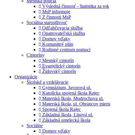
Mestská polícia
Výsledná činnosť - štatistika za rok
MsP informuje
Z činnosti MsP
Sociálna starostlivosť
Odľahčovacia služba
Opatrovateľská služba
Domov vďaky
Komunitný plán
Rodinné centrum pomoci
Cintoríny
Mestský cintorín
Evanjelický cintorín
Židovský cintorín
Organizácie
Školské a vzdelávacie
Gymnázium, Javorová ul.
Katolícka spojená škola Rajec
Materská škola, Mudrochova ul.
Materská škola, ul. Obrancov mieru
Spojená škola Rajec
Základná škola, Lipová ul.
Základná umelecká škola
Sociálne
Domov vďaky