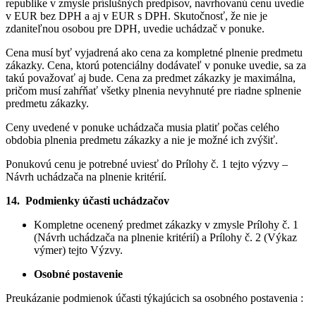
republike v zmysle príslušných predpisov, navrhovanú cenu uvedie
v EUR bez DPH a aj v EUR s DPH. Skutočnosť, že nie je
zdaniteľnou osobou pre DPH, uvedie uchádzač v ponuke.
Cena musí byť vyjadrená ako cena za kompletné plnenie predmetu
zákazky. Cena, ktorú potenciálny dodávateľ v ponuke uvedie, sa za
takú považovať aj bude. Cena za predmet zákazky je maximálna,
pričom musí zahŕňať všetky plnenia nevyhnuté pre riadne splnenie
predmetu zákazky.
Ceny uvedené v ponuke uchádzača musia platiť počas celého
obdobia plnenia predmetu zákazky a nie je možné ich zvýšiť.
Ponukovú cenu je potrebné uviesť do Prílohy č. 1 tejto výzvy –
Návrh uchádzača na plnenie kritérií.
14.
Podmienky účasti uchádzačov
Kompletne ocenený predmet zákazky v zmysle Prílohy č. 1
(Návrh uchádzača na plnenie kritérií) a Prílohy č. 2 (Výkaz
výmer) tejto Výzvy.
Osobné postavenie
Preukázanie podmienok účasti týkajúcich sa osobného postavenia :