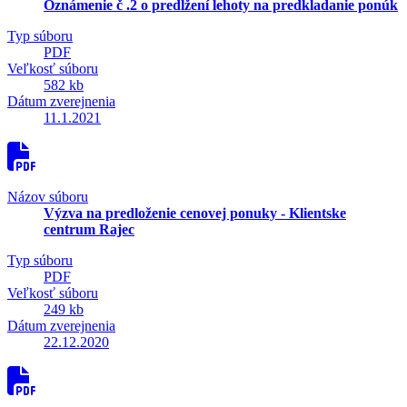
Oznámenie č .2 o predĺžení lehoty na predkladanie ponúk
Typ súboru
PDF
Veľkosť súboru
582 kb
Dátum zverejnenia
11.1.2021
Názov súboru
Výzva na predloženie cenovej ponuky - Klientske
centrum Rajec
Typ súboru
PDF
Veľkosť súboru
249 kb
Dátum zverejnenia
22.12.2020