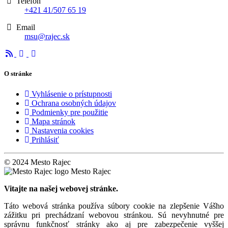
Telefón
+421 41/507 65 19
Email
msu@rajec.sk
O stránke
Vyhlásenie o prístupnosti
Ochrana osobných údajov
Podmienky pre použitie
Mapa stránok
Nastavenia cookies
Prihlásiť
© 2024 Mesto Rajec
Mesto Rajec
Vitajte na našej webovej stránke.
Táto webová stránka používa súbory cookie na zlepšenie Vášho
zážitku pri prechádzaní webovou stránkou. Sú nevyhnutné pre
správnu funkčnosť stránky ako aj pre zabezpečenie vyššej