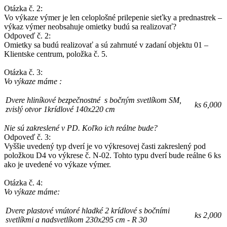
Otázka č. 2:
Vo výkaze výmer je len celoplošné prilepenie sieťky a prednastrek –
výkaz výmer neobsahuje omietky budú sa realizovať?
Odpoveď č. 2:
Omietky sa budú realizovať a sú zahrnuté v zadaní objektu 01 –
Klientske centrum, položka č. 5.
Otázka č. 3:
Vo výkaze máme :
Dvere hliníkové bezpečnostné s bočným svetlíkom SM,
ks
6,000
zvislý otvor 1krídlové 140x220 cm
Nie sú zakreslené v PD. Koľko ich reálne bude?
Odpoveď č. 3:
Vyššie uvedený typ dverí je vo výkresovej časti zakreslený pod
položkou D4 vo výkrese č. N-02. Tohto typu dverí bude reálne 6 ks
ako je uvedené vo výkaze výmer.
Otázka č. 4:
Vo výkaze máme:
Dvere plastové vnútoré hladké 2 krídlové s bočními
ks
2,000
svetlíkmi a nadsvetlíkom 230x295 cm - R 30