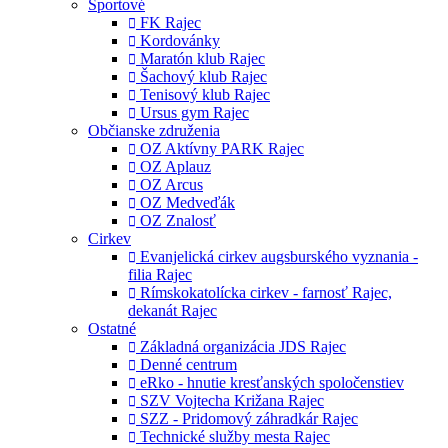
Športové
FK Rajec
Kordovánky
Maratón klub Rajec
Šachový klub Rajec
Tenisový klub Rajec
Ursus gym Rajec
Občianske združenia
OZ Aktívny PARK Rajec
OZ Aplauz
OZ Arcus
OZ Medveďák
OZ Znalosť
Cirkev
Evanjelická cirkev augsburského vyznania -
filia Rajec
Rímskokatolícka cirkev - farnosť Rajec,
dekanát Rajec
Ostatné
Základná organizácia JDS Rajec
Denné centrum
eRko - hnutie kresťanských spoločenstiev
SZV Vojtecha Križana Rajec
SZZ - Pridomový záhradkár Rajec
Technické služby mesta Rajec