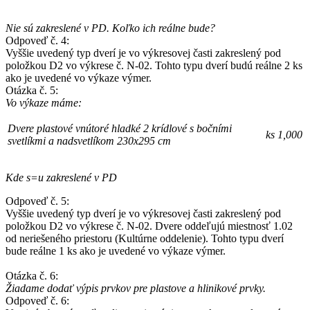
Nie sú zakreslené v PD. Koľko ich reálne bude?
Odpoveď č. 4:
Vyššie uvedený typ dverí je vo výkresovej časti zakreslený pod
položkou D2 vo výkrese č. N-02. Tohto typu dverí budú reálne 2 ks
ako je uvedené vo výkaze výmer.
Otázka č. 5:
Vo výkaze máme:
Dvere plastové vnútoré hladké 2 krídlové s bočními
ks
1,000
svetlíkmi a nadsvetlíkom 230x295 cm
Kde s=u zakreslené v PD
Odpoveď č. 5:
Vyššie uvedený typ dverí je vo výkresovej časti zakreslený pod
položkou D2 vo výkrese č. N-02. Dvere oddeľujú miestnosť 1.02
od neriešeného priestoru (Kultúrne oddelenie). Tohto typu dverí
bude reálne 1 ks ako je uvedené vo výkaze výmer.
Otázka č. 6:
Žiadame dodať výpis prvkov pre plastove a hlinikové prvky.
Odpoveď č. 6: