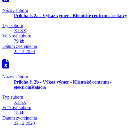
Názov súboru
Príloha č. 2a - Výkaz výmer - Klientske centrum - celkový
Typ súboru
XLSX
Veľkosť súboru
79 kb
Dátum zverejnenia
22.12.2020
Názov súboru
Príloha č. 2b - Výkaz výmer - Klientské centrum -
elektroinštalácia
Typ súboru
XLSX
Veľkosť súboru
18 kb
Dátum zverejnenia
22.12.2020