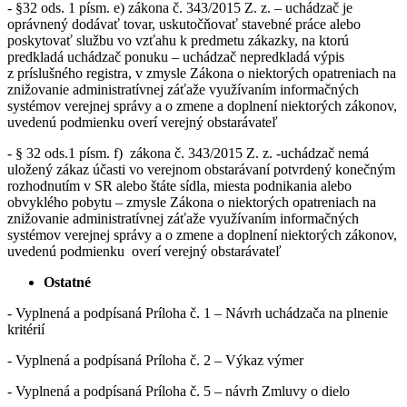
- §32 ods. 1 písm. e) zákona č. 343/2015 Z. z. – uchádzač je
oprávnený dodávať tovar, uskutočňovať stavebné práce alebo
poskytovať službu vo vzťahu k predmetu zákazky, na ktorú
predkladá uchádzač ponuku – uchádzač nepredkladá výpis
z príslušného registra, v zmysle Zákona o niektorých opatreniach na
znižovanie administratívnej záťaže využívaním informačných
systémov verejnej správy a o zmene a doplnení niektorých zákonov,
uvedenú podmienku overí verejný obstarávateľ
- § 32 ods.1 písm. f) zákona č. 343/2015 Z. z. -uchádzač nemá
uložený zákaz účasti vo verejnom obstarávaní potvrdený konečným
rozhodnutím v SR alebo štáte sídla, miesta podnikania alebo
obvyklého pobytu – zmysle Zákona o niektorých opatreniach na
znižovanie administratívnej záťaže využívaním informačných
systémov verejnej správy a o zmene a doplnení niektorých zákonov,
uvedenú podmienku overí verejný obstarávateľ
Ostatné
- Vyplnená a podpísaná Príloha č. 1 – Návrh uchádzača na plnenie
kritérií
- Vyplnená a podpísaná Príloha č. 2 – Výkaz výmer
- Vyplnená a podpísaná Príloha č. 5 – návrh Zmluvy o dielo