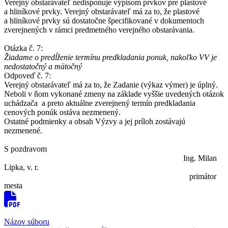
Verejný obstarávateľ nedisponuje výpisom prvkov pre plastové
a hliníkové prvky. Verejný obstarávateľ má za to, že plastové
a hliníkové prvky sú dostatočne špecifikované v dokumentoch
zverejnených v rámci predmetného verejného obstarávania.
Otázka č. 7:
Žiadame o predĺženie termínu predkladania ponuk, nakoľko VV je
nedostatočný a mätočný
Odpoveď č. 7:
Verejný obstarávateľ má za to, že Zadanie (výkaz výmer) je úplný.
Neboli v ňom vykonané zmeny na základe vyššie uvedených otázok
uchádzača a preto aktuálne zverejnený termín predkladania
cenových ponúk ostáva nezmenený.
Ostatné podmienky a obsah Výzvy a jej príloh zostávajú
nezmenené.
S pozdravom
Ing. Milan
Lipka, v. r.
primátor
mesta
Názov súboru