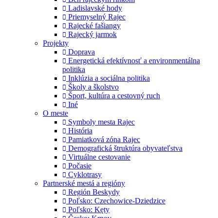
Ladislavské hody
Priemyselný Rajec
Rajecké fašiangy
Rajecký jarmok
Projekty
Doprava
Energetická efektívnosť a environmentálna
politika
Inklúzia a sociálna politika
Školy a školstvo
Šport, kultúra a cestovný ruch
Iné
O meste
Symboly mesta Rajec
História
Pamiatková zóna Rajec
Demografická štruktúra obyvateľstva
Virtuálne cestovanie
Počasie
Cyklotrasy
Partnerské mestá a regióny
Región Beskydy
Poľsko: Czechowice-Dziedzice
Poľsko: Kęty