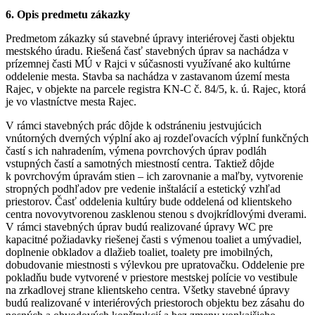
6.
Opis predmetu zákazky
Predmetom zákazky sú stavebné úpravy interiérovej časti objektu
mestského úradu. Riešená časť stavebných úprav sa nachádza v
prízemnej časti MÚ v Rajci v súčasnosti využívané ako kultúrne
oddelenie mesta. Stavba sa nachádza v zastavanom území mesta
Rajec, v objekte na parcele registra KN-C č. 84/5, k. ú. Rajec, ktorá
je vo vlastníctve mesta Rajec.
V rámci stavebných prác dôjde k odstráneniu jestvujúcich
vnútorných dverných výplní ako aj rozdeľovacích výplní funkčných
častí s ich nahradením, výmena povrchových úprav podláh
vstupných častí a samotných miestností centra. Taktiež dôjde
k povrchovým úpravám stien – ich zarovnanie a maľby, vytvorenie
stropných podhľadov pre vedenie inštalácií a estetický vzhľad
priestorov. Časť oddelenia kultúry bude oddelená od klientskeho
centra novovytvorenou zasklenou stenou s dvojkrídlovými dverami.
V rámci stavebných úprav budú realizované úpravy WC pre
kapacitné požiadavky riešenej časti s výmenou toaliet a umývadiel,
doplnenie obkladov a dlažieb toaliet, toalety pre imobilných,
dobudovanie miestnosti s výlevkou pre upratovačku. Oddelenie pre
pokladňu bude vytvorené v priestore mestskej polície vo vestibule
na zrkadlovej strane klientskeho centra. Všetky stavebné úpravy
budú realizované v interiérových priestoroch objektu bez zásahu do