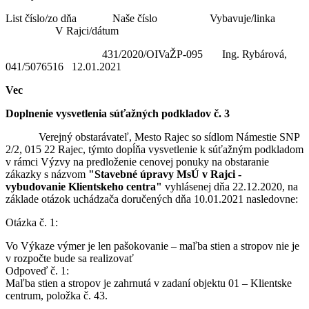
List číslo/zo dňa Naše číslo Vybavuje/linka
V Rajci/dátum
431/2020/OIVaŽP-095 Ing. Rybárová,
041/5076516 12.01.2021
Vec
Doplnenie vysvetlenia súťažných podkladov č. 3
Verejný obstarávateľ, Mesto Rajec so sídlom Námestie SNP
2/2, 015 22 Rajec, týmto dopĺňa vysvetlenie k súťažným podkladom
v rámci Výzvy na predloženie cenovej ponuky na obstaranie
zákazky s názvom
"Stavebné úpravy MsÚ v Rajci -
vybudovanie Klientskeho centra"
vyhlásenej dňa 22.12.2020, na
základe otázok uchádzača doručených dňa 10.01.2021 nasledovne:
Otázka č. 1:
Vo Výkaze výmer je len pašokovanie – maľba stien a stropov nie je
v rozpočte bude sa realizovať
Odpoveď č. 1:
Maľba stien a stropov je zahrnutá v zadaní objektu 01 – Klientske
centrum, položka č. 43.