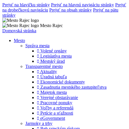
Prejsť na hlavičku stránky
Prejsť na hlavnú navigáciu stránky
Prejsť
na drobečkovú navigáciu
Prejsť na obsah stránky
Prejsť na pätu
stránky
Mesto Rajec
Domovská stránka
Mesto
Správa mesta
Volené orgány
Legislatíva mesta
Mestský úrad
Transparentné mesto
Aktuality
Úradná tabuľa
Ekonomické dokumenty
Zasadnutia mestského zastupiteľstva
Majetok mesta
Verejné obstarávanie
Pracovné ponuky
Voľby a referendá
Petície a sťažnosti
eGovernment
Jarmoky a trhy
Beh rajeckým rínkom