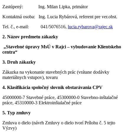
Zastúpený: Ing. Milan Lipka, primátor
Kontaktná osoba: Ing. Lucia Rybárová, referent pre ver.obst.
Tel. č., e-mail: 041/5076516,
lucia.rybarova@rajec.sk
2.
Názov predmetu zákazky
„Stavebné úpravy MsÚ v Rajci – vybudovanie Klientskeho
centra“
3.
Druh zákazky
Zákazka na vykonanie stavebných prác (vrátane dodávky
materiálnych vstupov), tovaru
4.
Klasifikácia spoločný slovník obstarávania CPV
45000000-7 Stavebné práce, 45300000-0 Stavebno-inštalačné
práce, 45310000-3 Elektroinštalačné práce
5.
Typ zmluvy
Zmluva o dielo (návrh Zmluvy o dielo tvorí Prílohu č. 5 tejto
Výzvy)