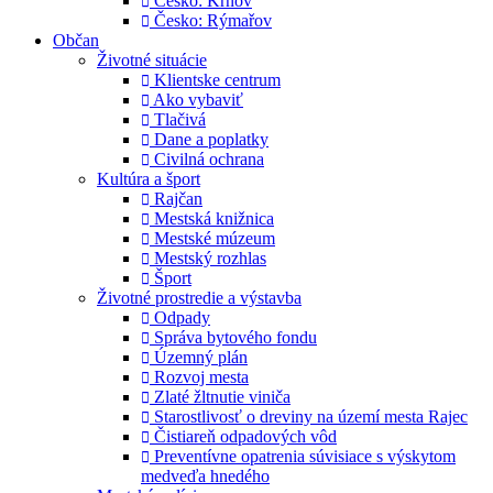
Česko: Krnov
Česko: Rýmařov
Občan
Životné situácie
Klientske centrum
Ako vybaviť
Tlačivá
Dane a poplatky
Civilná ochrana
Kultúra a šport
Rajčan
Mestská knižnica
Mestské múzeum
Mestský rozhlas
Šport
Životné prostredie a výstavba
Odpady
Správa bytového fondu
Územný plán
Rozvoj mesta
Zlaté žltnutie viniča
Starostlivosť o dreviny na území mesta Rajec
Čistiareň odpadových vôd
Preventívne opatrenia súvisiace s výskytom
medveďa hnedého