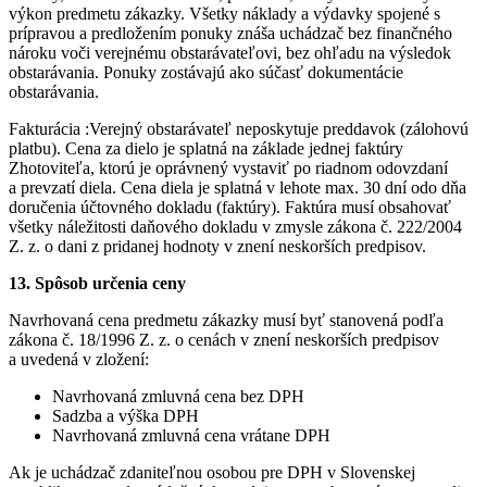
výkon predmetu zákazky. Všetky náklady a výdavky spojené s
prípravou a predložením ponuky znáša uchádzač bez finančného
nároku voči verejnému obstarávateľovi, bez ohľadu na výsledok
obstarávania. Ponuky zostávajú ako súčasť dokumentácie
obstarávania.
Fakturácia :Verejný obstarávateľ neposkytuje preddavok (zálohovú
platbu). Cena za dielo je splatná na základe jednej faktúry
Zhotoviteľa, ktorú je oprávnený vystaviť po riadnom odovzdaní
a prevzatí diela. Cena diela je splatná v lehote max. 30 dní odo dňa
doručenia účtovného dokladu (faktúry). Faktúra musí obsahovať
všetky náležitosti daňového dokladu v zmysle zákona č. 222/2004
Z. z. o dani z pridanej hodnoty v znení neskorších predpisov.
13.
Spôsob určenia ceny
Navrhovaná cena predmetu zákazky musí byť stanovená podľa
zákona č. 18/1996 Z. z. o cenách v znení neskorších predpisov
a uvedená v zložení:
Navrhovaná zmluvná cena bez DPH
Sadzba a výška DPH
Navrhovaná zmluvná cena vrátane DPH
Ak je uchádzač zdaniteľnou osobou pre DPH v Slovenskej