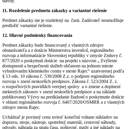
stavby.
11.
Rozdelenie predmetu zákazky a variantné riešenie
Predmet zákazky nie je rozdelený na časti. Zadávateľ neumožňuje
predložiť variantné riešenie.
12.
Hlavné podmienky financovania
Predmet zákazky bude financovaný z vlastných zdrojov
obstarávateľa a z dotácie Ministerstva investícií, regionálneho
rozvoja a informatizácie Slovenskej republiky v zmysle Zmluvy č.
877/2020 o poskytnutí dotácie na projekt s názvom „ Zvýšenie
dostupnosti a bezpečnosti služieb občanom na jednom mieste
vybudovaním klientskeho centra v meste Rajec“ uzatvorenej podľa
§ 13 ods. 10 zákona č. 539/2008 Z.z. o podpore regionálneho
rozvoja v znení neskorších predpisov, Zákona č. 523/2004 Z. z.
o rozpočtových pravidlách verejnej správy a o zmene a doplnení
niektorých zákonov v znení neskorších predpisov a na základe
publikovanej Výzvy na predkladanie žiadostí o poskytnutie dotácie
v oblasti regionálneho rozvoja č. 6407/2020/OSMRR a z vlastných
zdrojov mesta Rajec.
Uchádzač je povinný cenu uviesť konečnú vrátane nákladov na
dopravu, stroje, nástroje, spotrebný materiál, cestovné náhrady,
odvody, náhrada za stratu času, poštovné, mzdy a iné náklady na