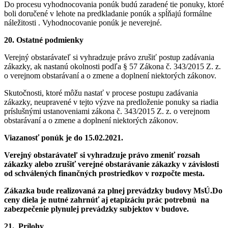
Do procesu vyhodnocovania ponúk budú zaradené tie ponuky, ktoré
boli doručené v lehote na predkladanie ponúk a spĺňajú formálne
náležitosti . Vyhodnocovanie ponúk je neverejné.
20.
Ostatné podmienky
Verejný obstarávateľ si vyhradzuje právo zrušiť postup zadávania
zákazky, ak nastanú okolnosti podľa § 57 Zákona č. 343/2015 Z. z.
o verejnom obstarávaní a o zmene a doplnení niektorých zákonov.
Skutočnosti, ktoré môžu nastať v procese postupu zadávania
zákazky, neupravené v tejto výzve na predloženie ponuky sa riadia
príslušnými ustanoveniami zákona č. 343/2015 Z. z. o verejnom
obstarávaní a o zmene a doplnení niektorých zákonov.
Viazanosť ponúk je do 15.02.2021.
Verejný obstarávateľ si vyhradzuje právo zmeniť rozsah
zákazky alebo zrušiť verejné obstarávanie zákazky v závislosti
od schválených finančných prostriedkov v rozpočte mesta.
Zákazka bude realizovaná za plnej prevádzky budovy MsÚ.
Do
ceny diela je nutné zahrnúť aj etapizáciu prác potrebnú na
zabezpečenie plynulej prevádzky subjektov v budove.
21.
Prílohy