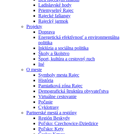
Ladislavské hody
Priemyselný Rajec
Rajecké fašiangy
Rajecký jarmok
Projekty
Doprava
Energetická efektívnosť a environmentálna
politika
Inklúzia a sociálna politika
Školy a školstvo
Šport, kultúra a cestovný ruch
Iné
O meste
Symboly mesta Rajec
História
Pamiatková zóna Rajec
Demografická štruktúra obyvateľstva
Virtuálne cestovanie
Počasie
Cyklotrasy
Partnerské mestá a regióny
Región Beskydy
Poľsko: Czechowice-Dziedzice
Poľsko: Kęty