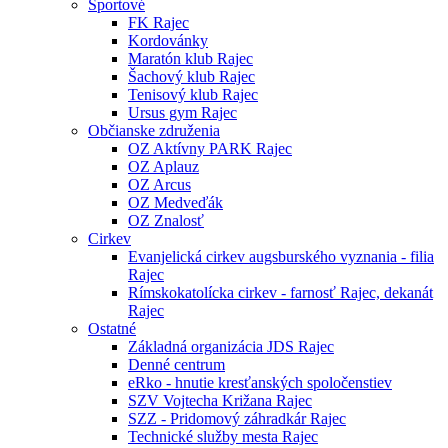
Športové
FK Rajec
Kordovánky
Maratón klub Rajec
Šachový klub Rajec
Tenisový klub Rajec
Ursus gym Rajec
Občianske združenia
OZ Aktívny PARK Rajec
OZ Aplauz
OZ Arcus
OZ Medveďák
OZ Znalosť
Cirkev
Evanjelická cirkev augsburského vyznania - filia
Rajec
Rímskokatolícka cirkev - farnosť Rajec, dekanát
Rajec
Ostatné
Základná organizácia JDS Rajec
Denné centrum
eRko - hnutie kresťanských spoločenstiev
SZV Vojtecha Križana Rajec
SZZ - Pridomový záhradkár Rajec
Technické služby mesta Rajec