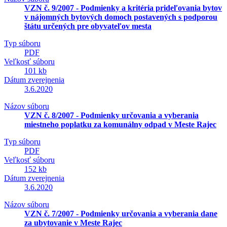
VZN č. 9/2007 - Podmienky a kritéria prideľovania bytov
v nájomných bytových domoch postavených s podporou
štátu určených pre obyvateľov mesta
Typ súboru
PDF
Veľkosť súboru
101 kb
Dátum zverejnenia
3.6.2020
Názov súboru
VZN č. 8/2007 - Podmienky určovania a vyberania
miestneho poplatku za komunálny odpad v Meste Rajec
Typ súboru
PDF
Veľkosť súboru
152 kb
Dátum zverejnenia
3.6.2020
Názov súboru
VZN č. 7/2007 - Podmienky určovania a vyberania dane
za ubytovanie v Meste Rajec