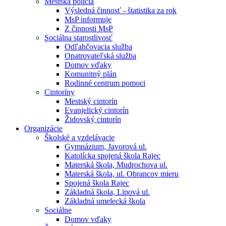
Mestská polícia
Výsledná činnosť - štatistika za rok
MsP informuje
Z činnosti MsP
Sociálna starostlivosť
Odľahčovacia služba
Opatrovateľská služba
Domov vďaky
Komunitný plán
Rodinné centrum pomoci
Cintoríny
Mestský cintorín
Evanjelický cintorín
Židovský cintorín
Organizácie
Školské a vzdelávacie
Gymnázium, Javorová ul.
Katolícka spojená škola Rajec
Materská škola, Mudrochova ul.
Materská škola, ul. Obrancov mieru
Spojená škola Rajec
Základná škola, Lipová ul.
Základná umelecká škola
Sociálne
Domov vďaky