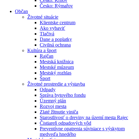
Česko: Krnov
Česko: Rýmařov
Občan
Životné situácie
Klientske centrum
Ako vybaviť
Tlačivá
Dane a poplatky
Civilná ochrana
Kultúra a šport
Rajčan
Mestská knižnica
Mestské múzeum
Mestský rozhlas
Šport
Životné prostredie a výstavba
Odpady
Správa bytového fondu
Územný plán
Rozvoj mesta
Zlaté žltnutie viniča
Starostlivosť o dreviny na území mesta Rajec
Čistiareň odpadových vôd
Preventívne opatrenia súvisiace s výskytom
medveďa hnedého