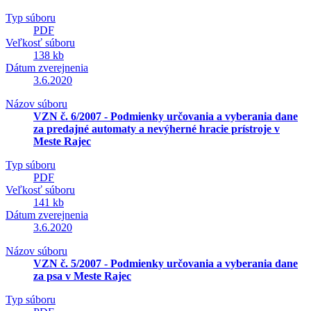
Typ súboru
PDF
Veľkosť súboru
138 kb
Dátum zverejnenia
3.6.2020
Názov súboru
VZN č. 6/2007 - Podmienky určovania a vyberania dane
za predajné automaty a nevýherné hracie prístroje v
Meste Rajec
Typ súboru
PDF
Veľkosť súboru
141 kb
Dátum zverejnenia
3.6.2020
Názov súboru
VZN č. 5/2007 - Podmienky určovania a vyberania dane
za psa v Meste Rajec
Typ súboru