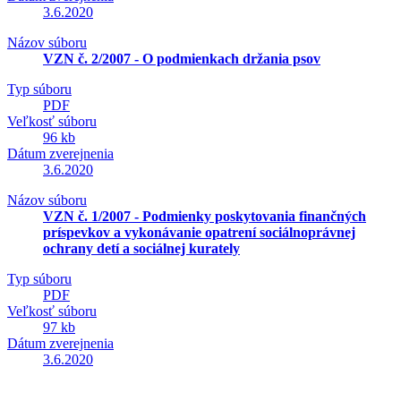
3.6.2020
Názov súboru
VZN č. 2/2007 - O podmienkach držania psov
Typ súboru
PDF
Veľkosť súboru
96 kb
Dátum zverejnenia
3.6.2020
Názov súboru
VZN č. 1/2007 - Podmienky poskytovania finančných
príspevkov a vykonávanie opatrení sociálnoprávnej
ochrany detí a sociálnej kurately
Typ súboru
PDF
Veľkosť súboru
97 kb
Dátum zverejnenia
3.6.2020