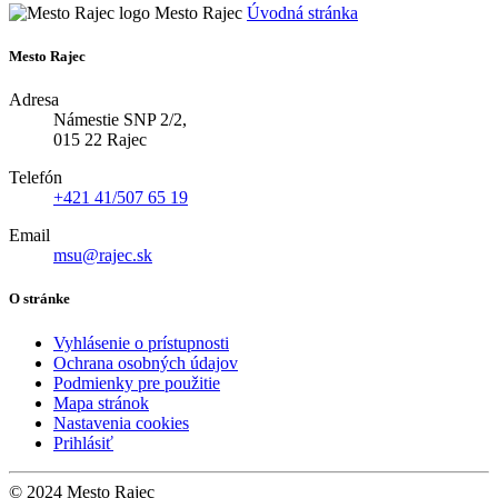
Mesto Rajec
Úvodná stránka
Mesto Rajec
Adresa
Námestie SNP 2/2,
015 22 Rajec
Telefón
+421 41/507 65 19
Email
msu@rajec.sk
O stránke
Vyhlásenie o prístupnosti
Ochrana osobných údajov
Podmienky pre použitie
Mapa stránok
Nastavenia cookies
Prihlásiť
© 2024 Mesto Rajec