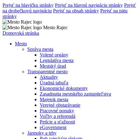
Prejsť na hlavičku stránky
Prejsť na hlavnú navigáciu stránky
Prejsť
na drobečkovú navigáciu
Prejsť na obsah stránky
Prejsť na pätu
stránky
Mesto Rajec
Domovská stránka
Mesto
Správa mesta
Volené orgány
Legislatíva mesta
Mestský úrad
Transparentné mesto
Aktuality
Úradná tabuľa
Ekonomické dokumenty
Zasadnutia mestského zastupiteľstva
Majetok mesta
Verejné obstarávanie
Pracovné ponuky
Voľby a referendá
Petície a sťažnosti
eGovernment
Jarmoky a trhy
Beh rajeckým rínkom