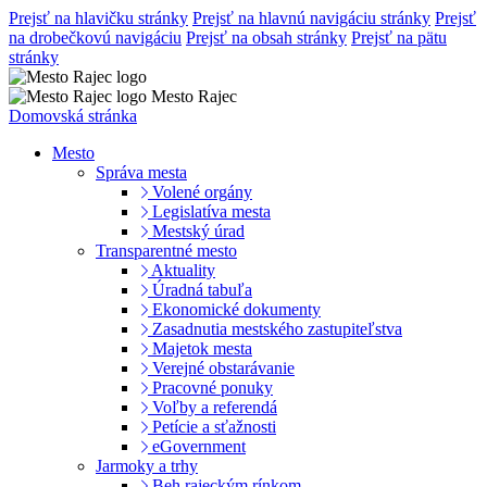
Prejsť na hlavičku stránky
Prejsť na hlavnú navigáciu stránky
Prejsť
na drobečkovú navigáciu
Prejsť na obsah stránky
Prejsť na pätu
stránky
Mesto Rajec
Domovská stránka
Mesto
Správa mesta
Volené orgány
Legislatíva mesta
Mestský úrad
Transparentné mesto
Aktuality
Úradná tabuľa
Ekonomické dokumenty
Zasadnutia mestského zastupiteľstva
Majetok mesta
Verejné obstarávanie
Pracovné ponuky
Voľby a referendá
Petície a sťažnosti
eGovernment
Jarmoky a trhy
Beh rajeckým rínkom