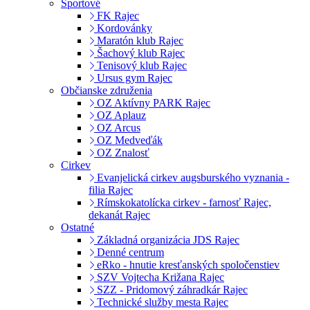
Športové
FK Rajec
Kordovánky
Maratón klub Rajec
Šachový klub Rajec
Tenisový klub Rajec
Ursus gym Rajec
Občianske združenia
OZ Aktívny PARK Rajec
OZ Aplauz
OZ Arcus
OZ Medveďák
OZ Znalosť
Cirkev
Evanjelická cirkev augsburského vyznania -
filia Rajec
Rímskokatolícka cirkev - farnosť Rajec,
dekanát Rajec
Ostatné
Základná organizácia JDS Rajec
Denné centrum
eRko - hnutie kresťanských spoločenstiev
SZV Vojtecha Križana Rajec
SZZ - Pridomový záhradkár Rajec
Technické služby mesta Rajec