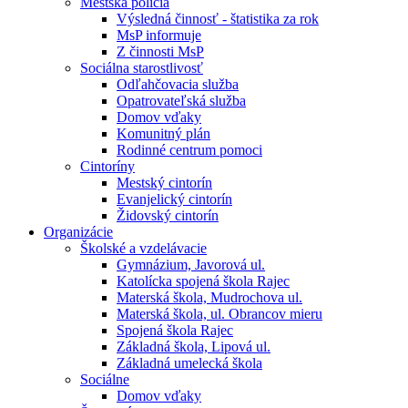
Mestská polícia
Výsledná činnosť - štatistika za rok
MsP informuje
Z činnosti MsP
Sociálna starostlivosť
Odľahčovacia služba
Opatrovateľská služba
Domov vďaky
Komunitný plán
Rodinné centrum pomoci
Cintoríny
Mestský cintorín
Evanjelický cintorín
Židovský cintorín
Organizácie
Školské a vzdelávacie
Gymnázium, Javorová ul.
Katolícka spojená škola Rajec
Materská škola, Mudrochova ul.
Materská škola, ul. Obrancov mieru
Spojená škola Rajec
Základná škola, Lipová ul.
Základná umelecká škola
Sociálne
Domov vďaky