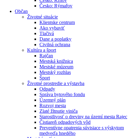
Česko: Krnov
Česko: Rýmařov
Občan
Životné situácie
Klientske centrum
Ako vybaviť
Tlačivá
Dane a poplatky
Civilná ochrana
Kultúra a šport
Rajčan
Mestská knižnica
Mestské múzeum
Mestský rozhlas
Šport
Životné prostredie a výstavba
Odpady
Správa bytového fondu
Územný plán
Rozvoj mesta
Zlaté žltnutie viniča
Starostlivosť o dreviny na území mesta Rajec
Čistiareň odpadových vôd
Preventívne opatrenia súvisiace s výskytom
medveďa hnedého