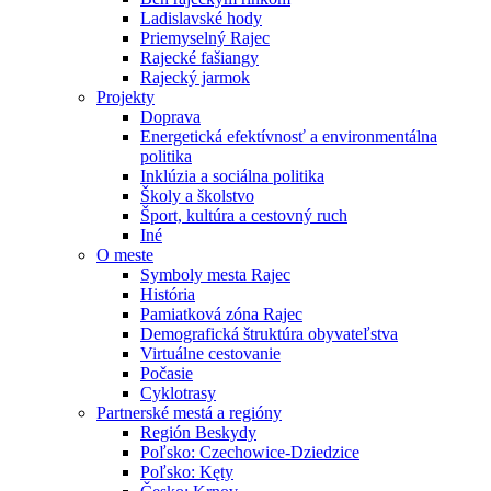
Ladislavské hody
Priemyselný Rajec
Rajecké fašiangy
Rajecký jarmok
Projekty
Doprava
Energetická efektívnosť a environmentálna
politika
Inklúzia a sociálna politika
Školy a školstvo
Šport, kultúra a cestovný ruch
Iné
O meste
Symboly mesta Rajec
História
Pamiatková zóna Rajec
Demografická štruktúra obyvateľstva
Virtuálne cestovanie
Počasie
Cyklotrasy
Partnerské mestá a regióny
Región Beskydy
Poľsko: Czechowice-Dziedzice
Poľsko: Kęty