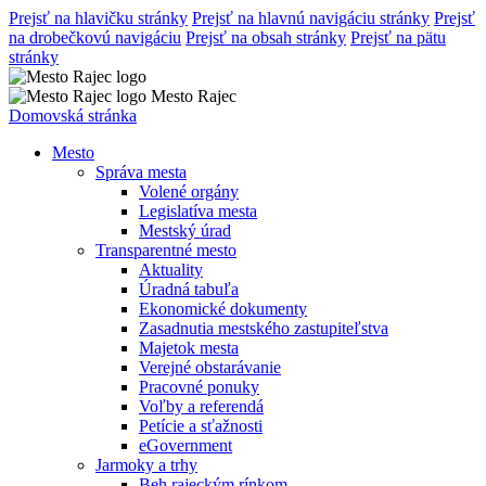
Prejsť na hlavičku stránky
Prejsť na hlavnú navigáciu stránky
Prejsť
na drobečkovú navigáciu
Prejsť na obsah stránky
Prejsť na pätu
stránky
Mesto Rajec
Domovská stránka
Mesto
Správa mesta
Volené orgány
Legislatíva mesta
Mestský úrad
Transparentné mesto
Aktuality
Úradná tabuľa
Ekonomické dokumenty
Zasadnutia mestského zastupiteľstva
Majetok mesta
Verejné obstarávanie
Pracovné ponuky
Voľby a referendá
Petície a sťažnosti
eGovernment
Jarmoky a trhy
Beh rajeckým rínkom