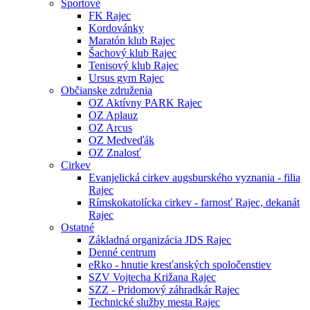
Športové
FK Rajec
Kordovánky
Maratón klub Rajec
Šachový klub Rajec
Tenisový klub Rajec
Ursus gym Rajec
Občianske združenia
OZ Aktívny PARK Rajec
OZ Aplauz
OZ Arcus
OZ Medveďák
OZ Znalosť
Cirkev
Evanjelická cirkev augsburského vyznania - filia
Rajec
Rímskokatolícka cirkev - farnosť Rajec, dekanát
Rajec
Ostatné
Základná organizácia JDS Rajec
Denné centrum
eRko - hnutie kresťanských spoločenstiev
SZV Vojtecha Križana Rajec
SZZ - Pridomový záhradkár Rajec
Technické služby mesta Rajec